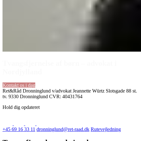
Tvangsfjernelse af børn – advokat i
Nordjylland
Kontakt os i dag
Ret&Råd Dronninglund
v/advokat Jeannette Würtz
Slotsgade 88 st.
tv.
9330 Dronninglund
CVR: 40431764
Hold dig opdateret
+45 69 16 33 11
dronninglund@ret-raad.dk
Rutevejledning