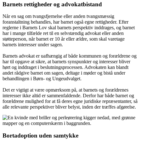
Barnets rettigheder og advokatbistand
Når en sag om tvangsfjernelse eller anden tvangsmæssig
foranstaltning behandles, har barnet også egne rettigheder. Efter
reglerne i Barnets Lov skal barnets perspektiv inddrages, og barnet
har i mange tilfælde ret til en selvstændig advokat eller anden
støtteperson, når barnet er 10 år eller ældre, som skal varetage
barnets interesser under sagen.
Barnets advokat er uafhængig af både kommunen og forældrene og
har til opgave at sikre, at barnets synspunkter og interesser bliver
hørt og inddraget i beslutningsprocessen. Advokaten kan blandt
andet rådgive barnet om sagen, deltage i møder og bistå under
behandlingen i Børn- og Ungeudvalget.
Det er vigtigt at være opmærksom på, at barnets og forældrenes
interesser ikke altid er sammenfaldende. Derfor har både barnet og
forældrene mulighed for at få deres egne juridiske repræsentanter, så
alle relevante perspektiver bliver belyst, inden der træffes afgørelse.
Bortadoption uden samtykke