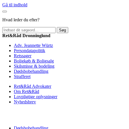
Gå til indhold
Hvad leder du efter?
Søg
Ret&Råd Dronninglund
Adv. Jeannette Würtz
Persondatapolitik
Retssager
Boligkøb & Boligsalg
Skilsmisse & bodeling
Dødsbobehandling
Strafferet
Ret&Råd Advokater
Om Ret&Råd
Lovpligtige oplysninger
Nyhedsbrev
Dødsbobehandling