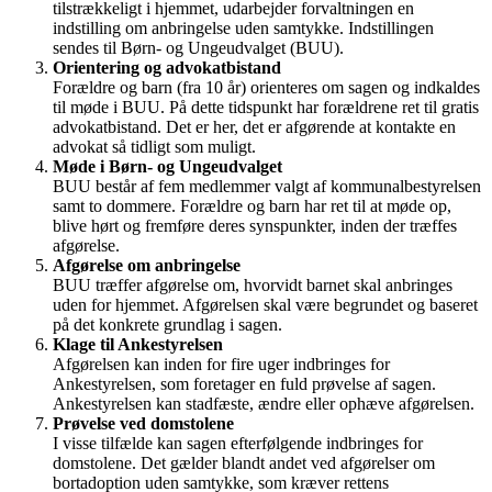
tilstrækkeligt i hjemmet, udarbejder forvaltningen en
indstilling om anbringelse uden samtykke. Indstillingen
sendes til Børn- og Ungeudvalget (BUU).
Orientering og advokatbistand
Forældre og barn (fra 10 år) orienteres om sagen og indkaldes
til møde i BUU. På dette tidspunkt har forældrene ret til gratis
advokatbistand. Det er her, det er afgørende at kontakte en
advokat så tidligt som muligt.
Møde i Børn- og Ungeudvalget
BUU består af fem medlemmer valgt af kommunalbestyrelsen
samt to dommere. Forældre og barn har ret til at møde op,
blive hørt og fremføre deres synspunkter, inden der træffes
afgørelse.
Afgørelse om anbringelse
BUU træffer afgørelse om, hvorvidt barnet skal anbringes
uden for hjemmet. Afgørelsen skal være begrundet og baseret
på det konkrete grundlag i sagen.
Klage til Ankestyrelsen
Afgørelsen kan inden for fire uger indbringes for
Ankestyrelsen, som foretager en fuld prøvelse af sagen.
Ankestyrelsen kan stadfæste, ændre eller ophæve afgørelsen.
Prøvelse ved domstolene
I visse tilfælde kan sagen efterfølgende indbringes for
domstolene. Det gælder blandt andet ved afgørelser om
bortadoption uden samtykke, som kræver rettens