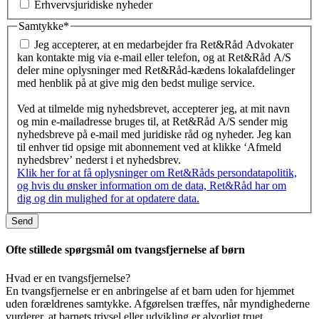
Erhvervsjuridiske nyheder
Samtykke
*
Jeg accepterer, at en medarbejder fra Ret&Råd Advokater
kan kontakte mig via e-mail eller telefon, og at Ret&Råd A/S
deler mine oplysninger med Ret&Råd-kædens lokalafdelinger
med henblik på at give mig den bedst mulige service.
Ved at tilmelde mig nyhedsbrevet, accepterer jeg, at mit navn
og min e-mailadresse bruges til, at Ret&Råd A/S sender mig
nyhedsbreve på e-mail med juridiske råd og nyheder. Jeg kan
til enhver tid opsige mit abonnement ved at klikke ‘Afmeld
nyhedsbrev’ nederst i et nyhedsbrev.
Klik her for at få oplysninger om Ret&Råds persondatapolitik,
og hvis du ønsker information om de data, Ret&Råd har om
dig og din mulighed for at opdatere data.
Send
Ofte stillede spørgsmål om tvangsfjernelse af børn
Hvad er en tvangsfjernelse?
En tvangsfjernelse er en anbringelse af et barn uden for hjemmet
uden forældrenes samtykke. Afgørelsen træffes, når myndighederne
vurderer, at barnets trivsel eller udvikling er alvorligt truet.