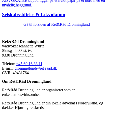
Selskabsstiftelse & Likvidation
Gå til forsiden af Ret&Råd Dronninglund
Ret&Råd Dronninglund
v/advokat Jeannette Würtz
Slotsgade 88 st. tv.
9330 Dronninglund
Telefon:
+45 69 16 33 11
E-mail:
dronninglund@ret-raad.dk
CVR: 40431764
Om Ret&Råd Dronninglund
Ret&Råd Dronninglund er organiseret som en
enkeltmandsvirksomhed.
Ret&Råd Dronninglund er din lokale advokat i Nordjylland, og
dækker Hjørring retskreds.