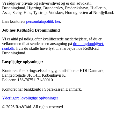
Vi rådgiver private og erhvervslivet og er din advokat i
Dronninglund, Hjørring, Brønderslev, Frederikshavn, Hjallerup,
Asaa, Sæby, Hals, Tylstrup, Vodskov, Hou og resten af Nordjylland.
Læs kontorets
persondatapolitik her
.
Job hos Ret&Råd Dronninglund
Vi er altid på udkig efter kvalificerede medarbejdere, så du er
velkommen til at sende os en ansøgning på
dronninglund@ret-
raad.dk
, hvis du skulle have lyst til at arbejde hos Ret&Råd
Dronninglund.
Lovpligtige oplysninger
Kontorets forsikringsselskab og garantistiller er HDI Danmark,
Langebrogade 3F, 1411 København K.
Policenr. 156-76751171-30010
Kontoret har bankkonto i Sparekassen Danmark.
Yderligere lovpligtige oplysninger
© 2026 Ret&Råd. All rights reserved.