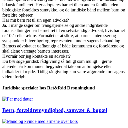
i dansk familieret. Her adopteres barnet til en anden familie uden
biologiske forældres samtykke, og de juridiske bånd mellem barn og
forældre ophører.
Har mit barn ret til sin egen advokat?
Ja. I mange sager om tvangsfjernelse og andre indgribende
foranstaltninger har barnet ret til en selvstændig advokat, hvis barnet
er 10 år eller ældre. Formålet er at sikre, at barnets interesser og
synspunkter bliver hørt og repræsenteret under sagens behandling.
Barnets advokat er uafhængig af både kommunen og forældrene og
skal alene varetage barnets interesser.
Hvornår bør jeg kontakte en advokat?
Du bør søge juridisk rådgivning så tidligt som muligt – gerne
allerede når kommunen begynder at tale om anbringelse eller
indkalder til møde. Tidlig rådgivning kan være afgørende for sagens
videre forløb.
Juridiske specialer hos Ret&Råd Dronninglund
Børn, forældremyndighed, samvær & bopæl