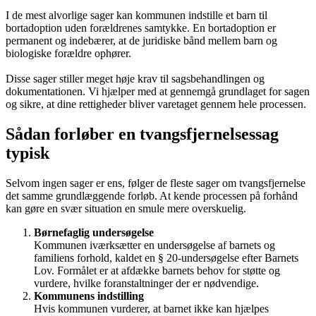
I de mest alvorlige sager kan kommunen indstille et barn til
bortadoption uden forældrenes samtykke. En bortadoption er
permanent og indebærer, at de juridiske bånd mellem barn og
biologiske forældre ophører.
Disse sager stiller meget høje krav til sagsbehandlingen og
dokumentationen. Vi hjælper med at gennemgå grundlaget for sagen
og sikre, at dine rettigheder bliver varetaget gennem hele processen.
Sådan forløber en tvangsfjernelsessag
typisk
Selvom ingen sager er ens, følger de fleste sager om tvangsfjernelse
det samme grundlæggende forløb. At kende processen på forhånd
kan gøre en svær situation en smule mere overskuelig.
Børnefaglig undersøgelse
Kommunen iværksætter en undersøgelse af barnets og
familiens forhold, kaldet en § 20-undersøgelse efter Barnets
Lov. Formålet er at afdække barnets behov for støtte og
vurdere, hvilke foranstaltninger der er nødvendige.
Kommunens indstilling
Hvis kommunen vurderer, at barnet ikke kan hjælpes