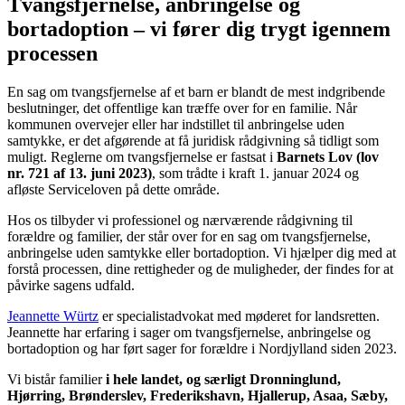
Tvangsfjernelse, anbringelse og
bortadoption – vi fører dig trygt igennem
processen
En sag om tvangsfjernelse af et barn er blandt de mest indgribende
beslutninger, det offentlige kan træffe over for en familie. Når
kommunen overvejer eller har indstillet til anbringelse uden
samtykke, er det afgørende at få juridisk rådgivning så tidligt som
muligt. Reglerne om tvangsfjernelse er fastsat i
Barnets Lov (lov
nr. 721 af 13. juni 2023)
, som trådte i kraft 1. januar 2024 og
afløste Serviceloven på dette område.
Hos os tilbyder vi professionel og nærværende rådgivning til
forældre og familier, der står over for en sag om tvangsfjernelse,
anbringelse uden samtykke eller bortadoption. Vi hjælper dig med at
forstå processen, dine rettigheder og de muligheder, der findes for at
påvirke sagens udfald.
Jeannette Würtz
er specialistadvokat med møderet for landsretten.
Jeannette har erfaring i sager om tvangsfjernelse, anbringelse og
bortadoption og har ført sager for forældre i Nordjylland siden 2023.
Vi bistår familier
i hele landet, og særligt Dronninglund,
Hjørring, Brønderslev, Frederikshavn, Hjallerup, Asaa, Sæby,