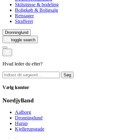
Skilsmisse & bodeling
Boligkøb & Boligsalg
Retssager
Strafferet
Dronninglund
toggle search
Hvad leder du efter?
Søg
Vælg kontor
Nordjylland
Aalborg
Dronninglund
Hurup
Kjellerupsgade