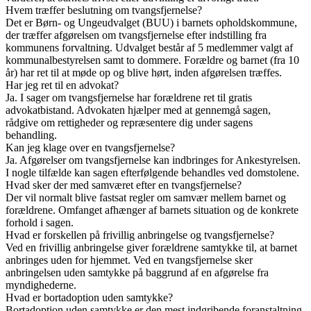
Hvem træffer beslutning om tvangsfjernelse?
Det er Børn- og Ungeudvalget (BUU) i barnets opholdskommune,
der træffer afgørelsen om tvangsfjernelse efter indstilling fra
kommunens forvaltning. Udvalget består af 5 medlemmer valgt af
kommunalbestyrelsen samt to dommere. Forældre og barnet (fra 10
år) har ret til at møde op og blive hørt, inden afgørelsen træffes.
Har jeg ret til en advokat?
Ja. I sager om tvangsfjernelse har forældrene ret til gratis
advokatbistand. Advokaten hjælper med at gennemgå sagen,
rådgive om rettigheder og repræsentere dig under sagens
behandling.
Kan jeg klage over en tvangsfjernelse?
Ja. Afgørelser om tvangsfjernelse kan indbringes for Ankestyrelsen.
I nogle tilfælde kan sagen efterfølgende behandles ved domstolene.
Hvad sker der med samværet efter en tvangsfjernelse?
Der vil normalt blive fastsat regler om samvær mellem barnet og
forældrene. Omfanget afhænger af barnets situation og de konkrete
forhold i sagen.
Hvad er forskellen på frivillig anbringelse og tvangsfjernelse?
Ved en frivillig anbringelse giver forældrene samtykke til, at barnet
anbringes uden for hjemmet. Ved en tvangsfjernelse sker
anbringelsen uden samtykke på baggrund af en afgørelse fra
myndighederne.
Hvad er bortadoption uden samtykke?
Bortadoption uden samtykke er den mest indgribende foranstaltning