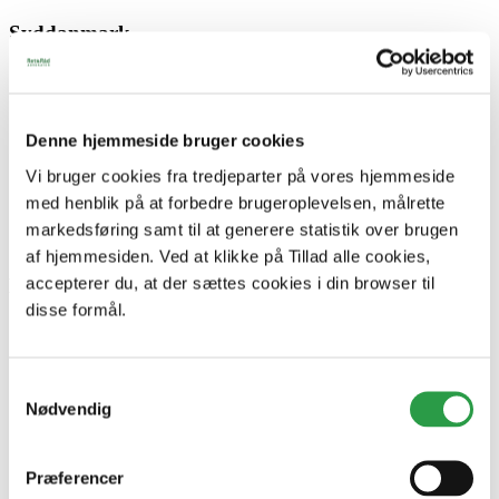
Syddanmark
Faaborg
Middelfart
Odense
Denne hjemmeside bruger cookies
Sjælland
Vi bruger cookies fra tredjeparter på vores hjemmeside
med henblik på at forbedre brugeroplevelsen, målrette
Køge
Næstved
markedsføring samt til at generere statistik over brugen
Slagelse
af hjemmesiden. Ved at klikke på Tillad alle cookies,
accepterer du, at der sættes cookies i din browser til
Hovedstaden
disse formål.
Ballerup
Bredgade
Gentofte
Samtykkevalg
Glostrup
Nødvendig
Hillerød
København
Nexø
Rønne
Præferencer