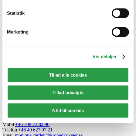
International
Statistik
Hamborg
Malmø
R&R International
Marketing
Om Ret&Råd
Ret&Råd Advokater
Medarbejdere
Vis detaljer
Sekretariatet
Om Ret&Råd
Bliv medlem af Ret&Råd
Tillad alle cookies
Benyt vores kort til at finde dit lokale kontor:
Find dit kontor
Tillad udvalgte
Monique Carden
NEJ til cookies
Advokat, Partner
Mobil
+46 708 73 82 96
Telefon
+46 40 627 07 21
Email
monique.carden@kronadvokater.se