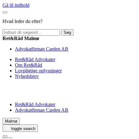
Gå til indhold
Hvad leder du efter?
Søg
Ret&Råd Malmø
Advokatfirman Carden AB
Ret&Råd Advokater
Om Ret&Råd
Lovpligtige oplysninger
Nyhedsbrev
Ret&Råd Advokater
Advokatfirman Carden AB
Malmø
toggle search