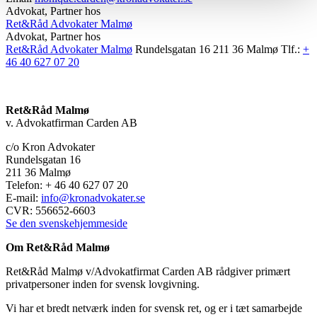
Advokat, Partner hos
Ret&Råd Advokater Malmø
Advokat, Partner hos
Ret&Råd Advokater Malmø
Rundelsgatan 16 211 36 Malmø
Tlf.:
+
46 40 627 07 20
Ret&Råd Malmø
v. Advokatfirman Carden AB
c/o Kron Advokater
Rundelsgatan 16
211 36 Malmø
Telefon: + 46 40 627 07 20
E-mail:
info@kronadvokater.se
CVR: 556652-6603
Se den svenskehjemmeside
Om Ret&Råd Malmø
Ret&Råd Malmø v/Advokatfirmat Carden AB rådgiver primært
privatpersoner inden for svensk lovgivning.
Vi har et bredt netværk inden for svensk ret, og er i tæt samarbejde